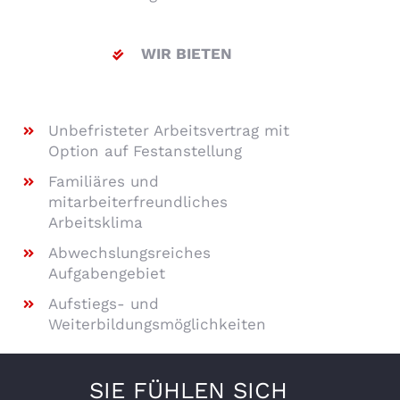
WIR BIETEN
Unbefristeter Arbeitsvertrag mit
Option auf Festanstellung
Familiäres und
mitarbeiterfreundliches
Arbeitsklima
Abwechslungsreiches
Aufgabengebiet
Aufstiegs- und
Weiterbildungsmöglichkeiten
SIE FÜHLEN SICH