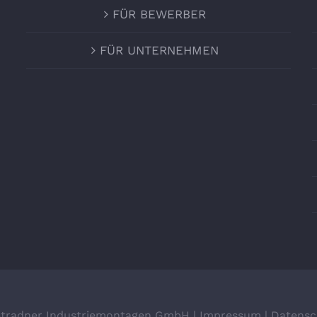
FÜR BEWERBER
FÜR UNTERNEHMEN
Stradner Industriemontagen GmbH |
Impressum
|
Datensc