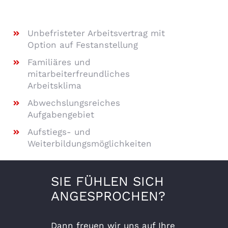
Unbefristeter Arbeitsvertrag mit
Option auf Festanstellung
Familiäres und
mitarbeiterfreundliches
Arbeitsklima
Abwechslungsreiches
Aufgabengebiet
Aufstiegs- und
Weiterbildungsmöglichkeiten
SIE FÜHLEN SICH
ANGESPROCHEN?
Dann freuen wir uns auf Ihre