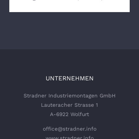
UNTERNEHMEN
Stradner Industriemontagen GmbH
Lauteracher Strasse 1
A-6922 Wolfurt
office@stradner.info
www.stradner.info