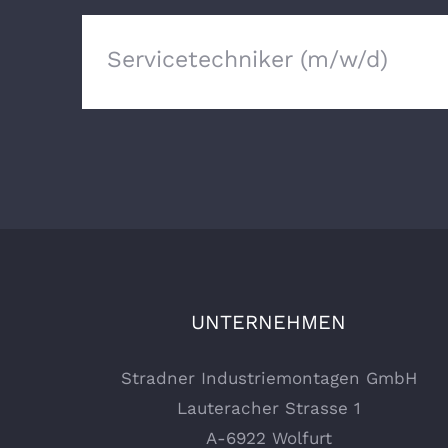
Servicetechniker (m/w/d)
UNTERNEHMEN
Stradner Industriemontagen GmbH
Lauteracher Strasse 1
A-6922 Wolfurt