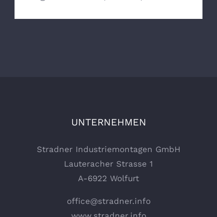
UNTERNEHMEN
Stradner Industriemontagen GmbH
Lauteracher Strasse 1
A-6922 Wolfurt
office@stradner.info
www.stradner.info