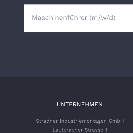
Maschinenführer (m/w/d)
UNTERNEHMEN
Stradner Industriemontagen GmbH
Lauteracher Strasse 1