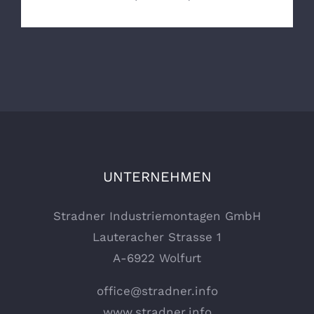
UNTERNEHMEN
Stradner Industriemontagen GmbH
Lauteracher Strasse 1
A-6922 Wolfurt
office@stradner.info
www.stradner.info